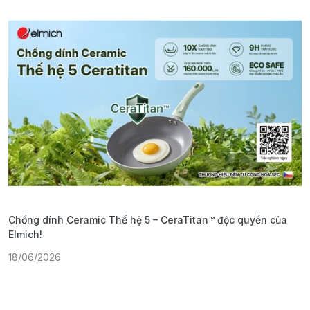
Chống dính Ceramic Thế hệ 5 – CeraTitan™ độc quyền của
P
Elmich!
F
18/06/2026
2