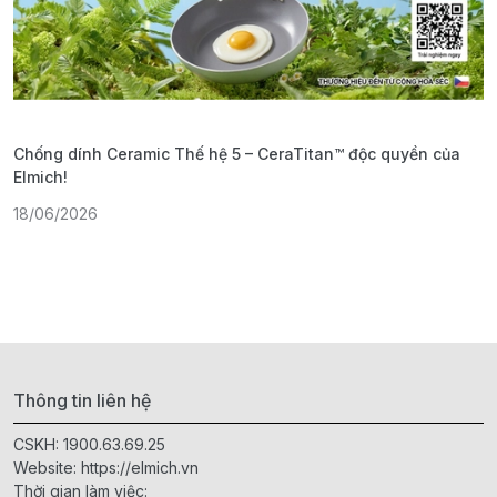
Chống dính Ceramic Thế hệ 5 – CeraTitan™ độc quyền của
P
Elmich!
F
18/06/2026
2
Thông tin liên hệ
CSKH:
1900.63.69.25
Website:
https://elmich.vn
Thời gian làm việc: