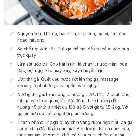
Nguyên liệu: Thịt gà, hành tím, lá chanh, gia vị, sữa đặc
hoặc mật ong
Sơ chế nguyên liệu: Thịt gà mổ moi để có thể xuyên qua
trục quay.
Làm sốt ướp gà: Cho hành tím, lá chanh, nước mắm, sữa
đặc, bột ngọt vào máy xay, xay nhuyễn mịn.
Ướp thịt gà: Quét đều nước sốt lên thịt gà, massage
khoảng 5 phút để gia vị ngấm vào thịt gà.
Nướng thịt gà: Làm nóng lò nướng trước từ 5-7 phút. Cho
thịt gà vào trục quay, lắp đặt đúng theo hướng dẫn
nướng 45 phút ở nhiệt độ 190 độ C với gà từ 1.5-2kg. Với
gà lớn hơn có thể tăng thời gian nướng.
Thành phẩm: Thịt gà quay chín vàng ruộm đẹp mắt, da gà
căng, chín đều khắp các mặt. Bên trong thịt gà chín thấu,
thịt mềm ẩm, không bị khô, có vị ngọt tự nhiên của thịt.