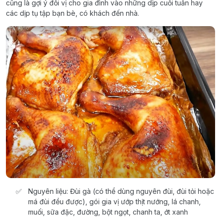
cũng là gợi ý đổi vị cho gia đình vào những dịp cuối tuần hay
các dịp tụ tập bạn bè, có khách đến nhà.
Nguyên liệu: Đùi gà (có thể dùng nguyên đùi, đùi tỏi hoặc
má đùi đều được), gói gia vị ướp thịt nướng, lá chanh,
muối, sữa đặc, đường, bột ngọt, chanh ta, ớt xanh