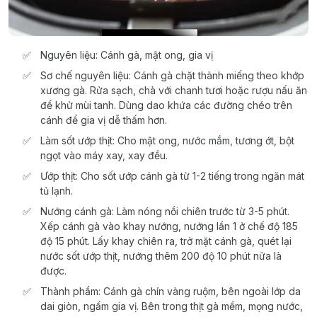
Nguyên liệu: Cánh gà, mật ong, gia vị
Sơ chế nguyên liệu: Cánh gà chặt thành miếng theo khớp
xương gà. Rửa sạch, chà với chanh tươi hoặc rượu nấu ăn
để khử mùi tanh. Dùng dao khứa các đường chéo trên
cánh để gia vị dễ thấm hơn.
Làm sốt ướp thịt: Cho mật ong, nước mắm, tương ớt, bột
ngọt vào máy xay, xay đều.
Ướp thịt: Cho sốt ướp cánh gà từ 1-2 tiếng trong ngăn mát
tủ lạnh.
Nướng cánh gà: Làm nóng nồi chiên trước từ 3-5 phút.
Xếp cánh gà vào khay nướng, nướng lần 1 ở chế độ 185
độ 15 phút. Lấy khay chiên ra, trở mặt cánh gà, quét lại
nước sốt ướp thịt, nướng thêm 200 độ 10 phút nữa là
được.
Thành phẩm: Cánh gà chín vàng ruộm, bên ngoài lớp da
dai giòn, ngấm gia vị. Bên trong thịt gà mềm, mọng nước,