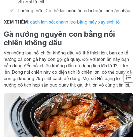
vịt ngọt từ thịt.
Thưởng thức: Có thể làm món ăn cơm hoặc món ăn nhậu
XEM THÊM
:
cách làm sốt chanh leo bằng máy xay sinh tố
Gà nướng nguyên con bằng nồi
chiên không dầu
Với những loại nồi chiên không dầu với thể thích lớn, bạn có tể
nướng cả con gà hay còn gọi gà quay. Đối với món ăn này bạn
cần dùng đến nồi chiên không dầu có dung tích lớn từ 12 lít trở
lên. Dòng nồi chiên này có diện tích lò chiên lớn, có thể quay cả
con gà khoảng 2kg một cách dễ dàng. Một số Nồi dạng lò
nướng có tích hợp sẵn que quay thịt gà, thịt lớn vô cùng tiện lợi.