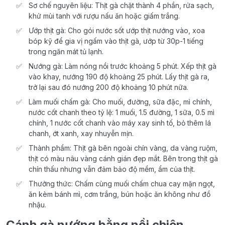
Sơ chế nguyên liệu: Thịt gà chặt thành 4 phần, rửa sạch,
khử mùi tanh với rượu nấu ăn hoặc giấm trắng.
Ướp thịt gà: Cho gói nước sốt ướp thịt nướng vào, xoa
bóp kỹ để gia vị ngấm vào thịt gà, ướp từ 30p-1 tiếng
trong ngăn mát tủ lạnh.
Nướng gà: Làm nóng nồi trước khoảng 5 phút. Xếp thịt gà
vào khay, nướng 190 độ khoảng 25 phút. Lấy thịt gà ra,
trở lại sau đó nướng 200 độ khoảng 10 phút nữa.
Làm muối chấm gà: Cho muối, đường, sữa đặc, mì chính,
nước cốt chanh theo tỷ lệ: 1 muối, 1.5 đường, 1 sữa, 0.5 mì
chính, 1 nước cốt chanh vào máy xay sinh tố, bỏ thêm lá
chanh, ớt xanh, xay nhuyễn mịn.
Thành phẩm: Thịt gà bên ngoài chín vàng, da vàng ruộm,
thịt có màu nâu vàng cánh gián đẹp mắt. Bên trong thịt gà
chín thấu nhưng vẫn đảm bảo độ mềm, ẩm của thịt.
Thưởng thức: Chấm cùng muối chấm chua cay mặn ngọt,
ăn kèm bánh mì, cơm trắng, bún hoặc ăn không như đồ
nhậu.
Cánh gà nướng bằng nồi chiên