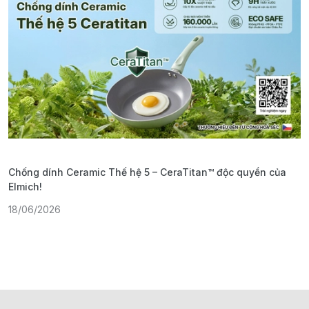
Chống dính Ceramic Thế hệ 5 – CeraTitan™ độc quyền của
P
Elmich!
F
18/06/2026
2