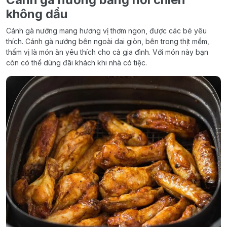
không dầu
Cánh gà nướng mang hương vị thơm ngon, được các bé yêu
thích. Cánh gà nướng bên ngoài dai giòn, bên trong thịt mềm,
thấm vị là món ăn yêu thích cho cả gia đình. Với món này bạn
còn có thể dùng đãi khách khi nhà có tiệc.