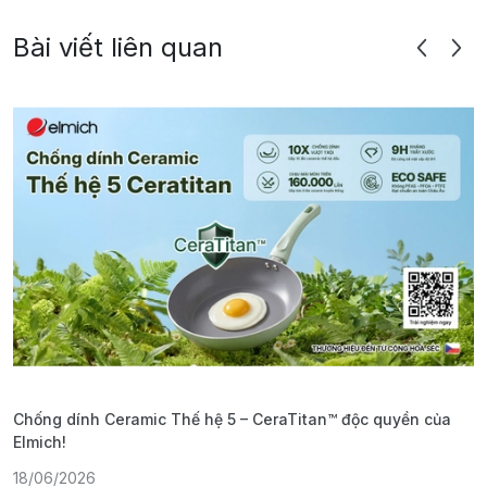
Bài viết liên quan
Chống dính Ceramic Thế hệ 5 – CeraTitan™ độc quyền của
P
Elmich!
F
18/06/2026
2