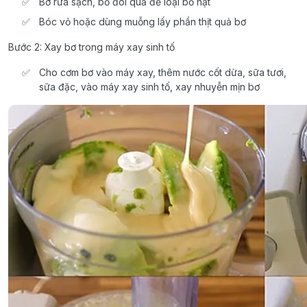
Bơ rửa sạch, bổ đôi quả để loại bỏ hạt
Bóc vỏ hoặc dùng muỗng lấy phần thịt quả bơ
Bước 2: Xay bơ trong máy xay sinh tố
Cho cơm bơ vào máy xay, thêm nước cốt dừa, sữa tươi,
sữa đặc, vào máy xay sinh tố, xay nhuyễn mịn bơ