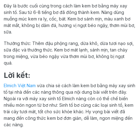
Đây là bước cuối cùng trong cách làm kem bơ bằng máy xay
sinh tố. Sau từ 6-8 tiếng bơ đã đông thành kem. Nàng dùng
muỗng múc kem ra ly, cốc, bát. Kem bơ sánh mịn, màu xanh bơ
mát mắt, không bị dăm đá, hương vị ngọt béo ngậy, thơm mùi bơ,
sữa.
Thưởng thức: Thêm đậu phộng rang, dừa khô, dừa tươi nạo sợi,
sữa đặc và thưởng thức. Kem bơ mát lạnh, sánh mịn, tan chảy
trong miệng, vừa béo ngậy vừa thơm mùi bơ, không bị ngọt
quá.
Lời kết:
Elmich Việt Nam
vừa chia sẻ cách làm kem bơ bằng máy xay sinh
tố tại nhà đến các nàng thông qua nội dung bài viết trên đây.
Ngoài ra với máy xay sinh tố Elmich nàng còn có thể chế biến
nhiều món ngon từ bơ như: Sinh tố bơ cùng các loại sinh tố, kem
trái cây tươi mát, tốt cho sức khỏe khác. Hy vọng bài viết đã
mang đến công thức kem bơ đơn giản, dễ làm, ngon miệng đến
các nàng.