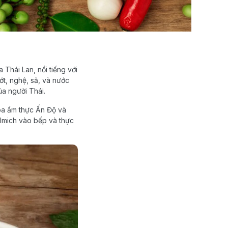
 Thái Lan, nổi tiếng với
ớt, nghệ, sả, và nước
ủa người Thái.
hóa ẩm thực Ấn Độ và
lmich vào bếp và thực