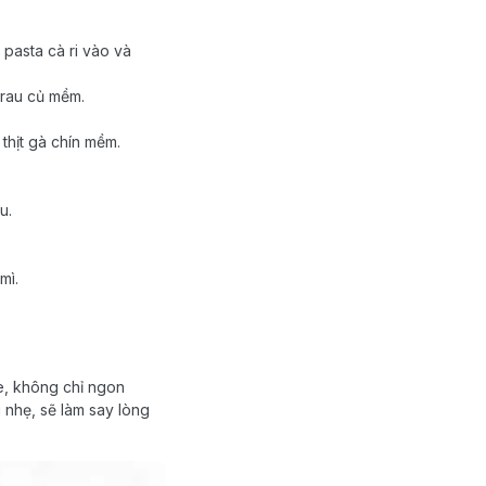
 pasta cà ri vào và
i rau củ mềm.
thịt gà chín mềm.
u.
mì.
è, không chỉ ngon
 nhẹ, sẽ làm say lòng