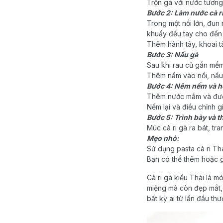
Trộn gà với nước tương
Bước 2: Làm nước cà r
Trong một nồi lớn, đun
khuấy đều tay cho đến
Thêm hành tây, khoai tây
Bước 3: Nấu gà
Sau khi rau củ gần mềm
Thêm nấm vào nồi, nấu
Bước 4: Nêm nếm và h
Thêm nước mắm và đường
Nếm lại và điều chỉnh g
Bước 5: Trình bày và 
Múc cà ri gà ra bát, tr
Mẹo nhỏ:
Sử dụng pasta cà ri Th
Bạn có thể thêm hoặc g
Cà ri gà kiểu Thái là 
miệng mà còn đẹp mắt, 
bất kỳ ai từ lần đầu th