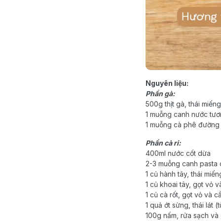
Nguyên liệu:
Phần gà:
500g thịt gà, thái miến
1 muỗng canh nước tư
1 muỗng cà phê đường
Phần cà ri:
400ml nước cốt dừa
2-3 muỗng canh pasta c
1 củ hành tây, thái miến
1 củ khoai tây, gọt vỏ 
1 củ cà rốt, gọt vỏ và cắ
1 quả ớt sừng, thái lát (
100g nấm, rửa sạch và 