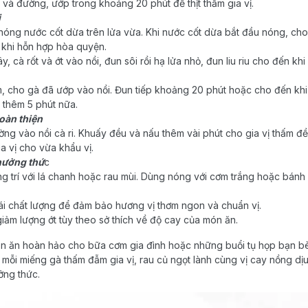
 và đường, ướp trong khoảng 20 phút để thịt thấm gia vị.
i
 nóng nước cốt dừa trên lửa vừa. Khi nước cốt dừa bắt đầu nóng, cho
 khi hỗn hợp hòa quyện.
, cà rốt và ớt vào nồi, đun sôi rồi hạ lửa nhỏ, đun liu riu cho đến kh
, cho gà đã ướp vào nồi. Đun tiếp khoảng 20 phút hoặc cho đến khi 
 thêm 5 phút nữa.
oàn thiện
 vào nồi cà ri. Khuấy đều và nấu thêm vài phút cho gia vị thấm đề
ia vị cho vừa khẩu vị.
thưởng thứ
c
ang trí với lá chanh hoặc rau mùi. Dùng nóng với cơm trắng hoặc bánh 
ái chất lượng để đảm bảo hương vị thơm ngon và chuẩn vị.
iảm lượng ớt tùy theo sở thích về độ cay của món ăn.
món ăn hoàn hảo cho bữa cơm gia đình hoặc những buổi tụ họp bạn b
mỗi miếng gà thấm đẫm gia vị, rau củ ngọt lành cùng vị cay nồng dịu
ưởng thức.