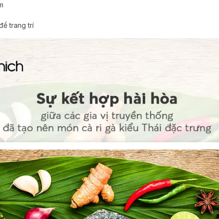
m
ể trang trí