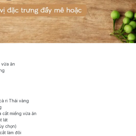
g vừa ăn
ơng
à ri Thái vàng
g
và cắt miếng vừa ăn
t lát
tùy chọn)
cắt làm đôi