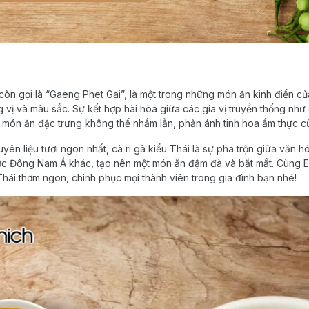
 còn gọi là “Gaeng Phet Gai”, là một trong những món ăn kinh điển của
vị và màu sắc. Sự kết hợp hài hòa giữa các gia vị truyền thống như 
 món ăn đặc trưng không thể nhầm lẫn, phản ánh tinh hoa ẩm thực c
ên liệu tươi ngon nhất, cà ri gà kiểu Thái là sự pha trộn giữa văn 
c Đông Nam Á khác, tạo nên một món ăn đậm đà và bắt mắt. Cùng E
Thái thơm ngon, chinh phục mọi thành viên trong gia đình bạn nhé!