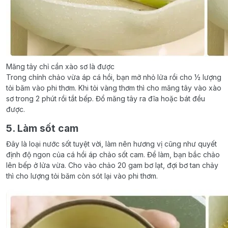
Măng tây chỉ cần xào sơ là được
Trong chính chảo vừa áp cá hồi, bạn mở nhỏ lửa rồi cho ½ lượng
tỏi băm vào phi thơm. Khi tỏi vàng thơm thì cho măng tây vào xào
sơ trong 2 phút rồi tắt bếp. Đổ măng tây ra đĩa hoặc bát đều
được.
5. Làm sốt cam
Đây là loại nước sốt tuyệt vời, làm nên hương vị cũng như quyết
định độ ngon của cá hồi áp chảo sốt cam. Để làm, bạn bắc chảo
lên bếp ở lửa vừa. Cho vào chảo 20 gam bơ lạt, đợi bơ tan chảy
thì cho lượng tỏi băm còn sót lại vào phi thơm.