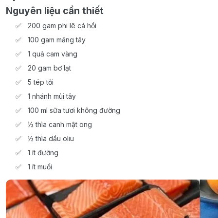
Nguyên liệu cần thiết
200 gam phi lê cá hồi
100 gam măng tây
1 quả cam vàng
20 gam bơ lạt
5 tép tỏi
1 nhánh mùi tây
100 ml sữa tươi không đường
½ thìa canh mật ong
½ thìa dầu oliu
1 ít đường
1 ít muối