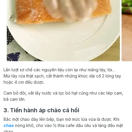
Lần lượt sơ chế các nguyên liệu còn lại như măng tây, tỏi…
Mùi tây rửa thật sạch, cắt thành những khúc dài cỡ 2 lóng tay
hoặc 4 cm đều được.
Cam bổ đôi, vắt lấy nước và lọc bỏ hạt cũng như các tép cam,
bã cam lớn.
3. Tiến hành áp chảo cá hồi
Bắc một chảo dày lên bếp, bạn mở mức lửa vừa là được. Khi
chảo
nóng khô, cho vào ½ thìa cafe dầu oliu và láng đều mặt
chảo.