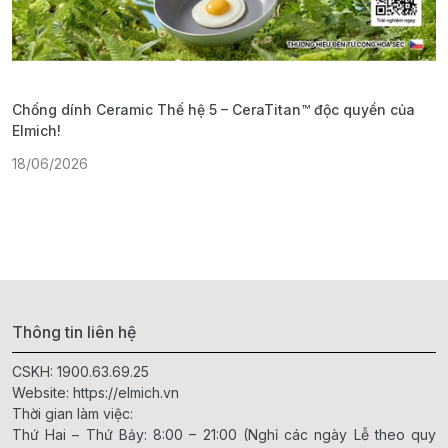
Chống dính Ceramic Thế hệ 5 – CeraTitan™ độc quyền của
P
Elmich!
F
18/06/2026
2
Thông tin liên hệ
CSKH:
1900.63.69.25
Website:
https://elmich.vn
Thời gian làm việc:
Thứ Hai – Thứ Bảy: 8:00 – 21:00 (Nghỉ các ngày Lễ theo quy