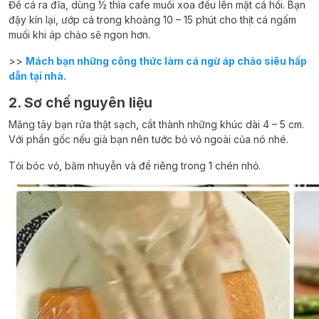
Để cá ra đĩa, dùng ½ thìa cafe muối xoa đều lên mặt cá hồi. Bạn
đậy kín lại, ướp cá trong khoảng 10 – 15 phút cho thịt cá ngấm
muối khi áp chảo sẽ ngon hơn.
>>
Mách bạn những công thức làm cá ngừ áp chảo siêu hấp
dẫn tại nhà.
2. Sơ chế nguyên liệu
Măng tây bạn rửa thật sạch, cắt thành những khúc dài 4 – 5 cm.
Với phần gốc nếu già bạn nên tước bỏ vỏ ngoài của nó nhé.
Tỏi bóc vỏ, băm nhuyễn và để riêng trong 1 chén nhỏ.