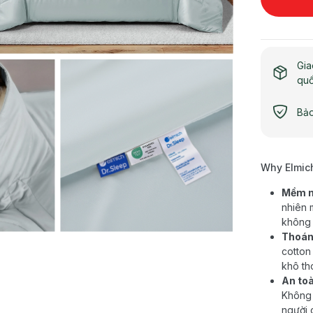
Gia
qu
Bảo
Why Elmic
Mềm mị
nhiên 
không 
Thoáng
cotton
khô th
An to
Không 
người 