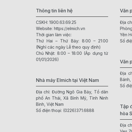
Thông tin liên hệ
Văn p
CSKH:
1900.63.69.25
Địa ch
Website:
https://elmich.vn
Phòng
Thời gian làm việc:
Yên H
Thứ Hai – Thứ Bảy: 8:00 – 21:00
Số điệ
(Nghỉ các ngày Lễ theo quy định)
Chủ Nhật: 8:00 – 18:00 (Áp dụng từ
01/01/2026)
Văn 
Địa c
Bánh,
Nhà máy Elmich tại Việt Nam
Số điệ
Địa chỉ: Đường Ngô Gia Bảy, Tổ dân
phố An Thái, Xã Bình Mỹ, Tỉnh Ninh
Bình, Việt Nam
Tập đ
Số điện thoại:
(0226)371.6888
hòa 
Địa c
Ves 7