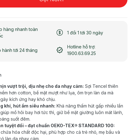
o hàng nhanh toàn
1 đổi 1 tới 30 ngày
ốc
Hotline hỗ trợ:
 hành tới 24 tháng
1900.63.69.25
h
n vượt trội, dịu nhẹ cho da nhạy cảm:
Sợi Tencel thiên
mềm hơn cotton, bề mặt mượt như lụa, ôm trọn làn da mà
gây kích ứng hay khó chịu.
 khí, hút ẩm siêu nhanh:
Khả năng thấm hút gấp nhiều lần
 giúp mồ hôi bay hơi tức thì, giữ bề mặt giường luôn mát lành,
oáng suốt đêm.
àn tuyệt đối – đạt chuẩn OEKO-TEX® STANDARD 100:
chứa hóa chất độc hại, phù hợp cho cả trẻ nhỏ, mẹ bầu và
có làn da nhạy cảm.