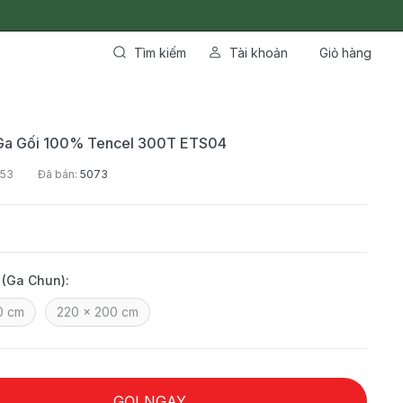
Tìm kiếm
Tài khoản
Giỏ hàng
Ga Gối 100% Tencel 300T ETS04
453
Đã bán:
5073
 (Ga Chun):
0 cm
220 x 200 cm
GỌI NGAY