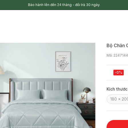
Bảo hành lên đến 24 tháng - đổi trả 30 ngày.
Bộ Chăn 
Mã: 224714
-0%
Kích thước
180 x 20