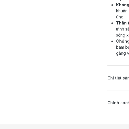
Kháng 
khuẩn 
ứng.
Thân t
trình s
sống x
Chống 
bám bụ
gàng v
Chi tiết s
Chính sách