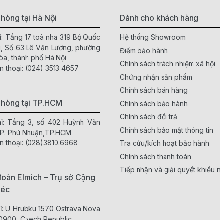
hòng tại Hà Nội
Dành cho khách hàng
ỉ: Tầng 17 toà nhà 319 Bộ Quốc
Hệ thống Showroom
, Số 63 Lê Văn Lương, phường
Điểm bảo hành
òa, thành phố Hà Nội
Chính sách trách nhiệm xã hội
n thoại:
(024) 3513 4657
Chứng nhận sản phẩm
Chính sách bán hàng
phòng tại TP.HCM
Chính sách bảo hành
Chính sách đổi trả
hỉ: Tầng 3, số 402 Huỳnh Văn
Chính sách bảo mật thông tin
 P. Phú Nhuận,TP.HCM
n thoại:
(028)3810.6968
Tra cứu/kích hoạt bảo hành
Chính sách thanh toán
Tiếp nhận và giải quyết khiếu n
oàn Elmich – Trụ sở Cộng
Séc
hỉ: U Hrubku 1570 Ostrava Nova
0900, Czech Republic