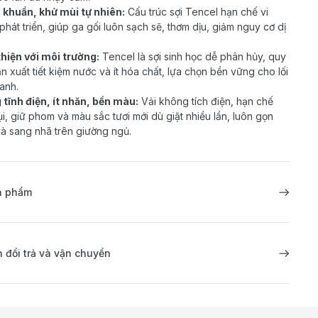
khuẩn, khử mùi tự nhiên:
Cấu trúc sợi Tencel hạn chế vi
phát triển, giúp ga gối luôn sạch sẽ, thơm dịu, giảm nguy cơ dị
hiện với môi trường:
Tencel là sợi sinh học dễ phân hủy, quy
ản xuất tiết kiệm nước và ít hóa chất, lựa chọn bền vững cho lối
anh.
tĩnh điện, ít nhăn, bền màu:
Vải không tích điện, hạn chế
i, giữ phom và màu sắc tươi mới dù giặt nhiều lần, luôn gọn
à sang nhã trên giường ngủ.
ản phẩm
 đổi trả và vận chuyển