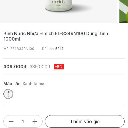
Bình Nước Nhựa Elmich EL-8349N100 Dung Tính
1000ml
Mã: 2248349N100
Đã bán:
5241
309.000₫
339.000₫
-9%
Màu sắc:
Xanh lá mạ
Thêm vào giỏ