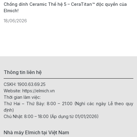
Chống dính Ceramic Thế hệ 5 – CeraTitan™ độc quyền của
P
Elmich!
F
18/06/2026
2
Thông tin liên hệ
CSKH:
1900.63.69.25
Website:
https://elmich.vn
Thời gian làm việc:
Thứ Hai – Thứ Bảy: 8:00 – 21:00 (Nghỉ các ngày Lễ theo quy
định)
Chủ Nhật: 8:00 – 18:00 (Áp dụng từ 01/01/2026)
Nhà máy Elmich tại Việt Nam