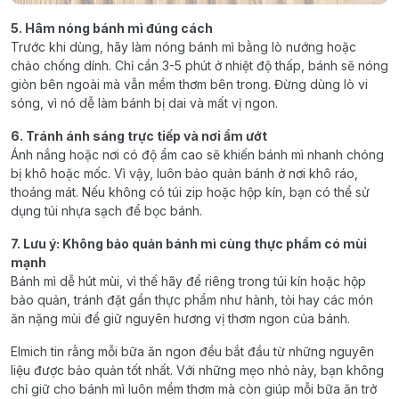
5. Hâm nóng bánh mì đúng cách
Trước khi dùng, hãy làm nóng bánh mì bằng lò nướng hoặc
chảo chống dính. Chỉ cần 3-5 phút ở nhiệt độ thấp, bánh sẽ nóng
giòn bên ngoài mà vẫn mềm thơm bên trong. Đừng dùng lò vi
sóng, vì nó dễ làm bánh bị dai và mất vị ngon.
6. Tránh ánh sáng trực tiếp và nơi ẩm ướt
Ánh nắng hoặc nơi có độ ẩm cao sẽ khiến bánh mì nhanh chóng
bị khô hoặc mốc. Vì vậy, luôn bảo quản bánh ở nơi khô ráo,
thoáng mát. Nếu không có túi zip hoặc hộp kín, bạn có thể sử
dụng túi nhựa sạch để bọc bánh.
7. Lưu ý: Không bảo quản bánh mì cùng thực phẩm có mùi
mạnh
Bánh mì dễ hút mùi, vì thế hãy để riêng trong túi kín hoặc hộp
bảo quản, tránh đặt gần thực phẩm như hành, tỏi hay các món
ăn nặng mùi để giữ nguyên hương vị thơm ngon của bánh.
Elmich tin rằng mỗi bữa ăn ngon đều bắt đầu từ những nguyên
liệu được bảo quản tốt nhất. Với những mẹo nhỏ này, bạn không
chỉ giữ cho bánh mì luôn mềm thơm mà còn giúp mỗi bữa ăn trở