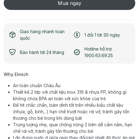
Mua ngay
Giao hàng nhanh toàn
1 đổi 1 tới 30 ngày
quốc
Hotline hỗ trợ:
Bảo hành tới 24 tháng
1900.63.69.25
Why Elmich
An toàn chuẩn Châu Âu
Thiết kế 2 lớp với chất liệu inox 316 & nhựa PP, không gỉ
không chứa BPA an toàn với sức khỏe của trẻ
Đế hít chắc chắn, bám dính tốt trên nhiều kiểu chất liệu
(nhựa, gỗ, kính,..) hạn chế trượt hoặc rơi vỡ, tránh gây tổn
thương cho bé trong khi dùng bát
Trọng lượng nhẹ, quai chống nóng 2 bên dễ cầm nắm, hạn
chế rơi vỡ, tránh gây tổn thương cho bé
Lớp đựng nước ở giữa giúp thay đổi/giữ nhiệt độ thức ăn mà