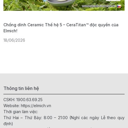
Chống dính Ceramic Thế hệ 5 – CeraTitan™ độc quyền của
P
Elmich!
F
18/06/2026
2
Thông tin liên hệ
CSKH:
1900.63.69.25
Website:
https://elmich.vn
Thời gian làm việc:
Thứ Hai – Thứ Bảy: 8:00 – 21:00 (Nghỉ các ngày Lễ theo quy
định)