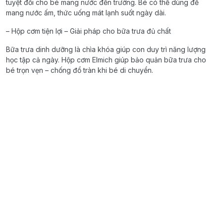
tuyệt đối cho bé mang nước đến trường. Bé có thể dùng để
mang nước ấm, thức uống mát lạnh suốt ngày dài.
– Hộp cơm tiện lợi – Giải pháp cho bữa trưa đủ chất
Bữa trưa dinh dưỡng là chìa khóa giúp con duy trì năng lượng
học tập cả ngày. Hộp cơm Elmich giúp bảo quản bữa trưa cho
bé trọn vẹn – chống đổ tràn khi bé di chuyển.