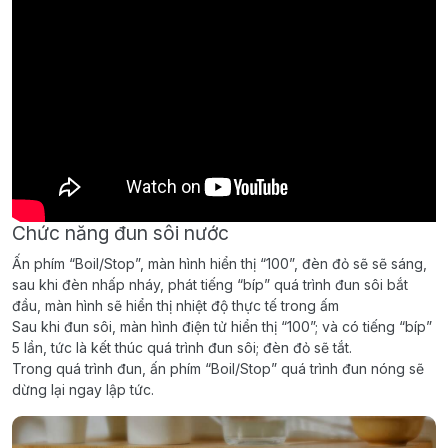
Chức năng đun sôi nước
Ấn phím “Boil/Stop”, màn hình hiển thị “100”, đèn đỏ sẽ sẽ sáng,
sau khi đèn nhấp nháy, phát tiếng “bíp” quá trình đun sôi bắt
đầu, màn hình sẽ hiển thị nhiệt độ thực tế trong ấm
Sau khi đun sôi, màn hình điện tử hiển thị “100”; và có tiếng “bíp”
5 lần, tức là kết thúc quá trình đun sôi; đèn đỏ sẽ tắt.
Trong quá trình đun, ấn phím “Boil/Stop” quá trình đun nóng sẽ
dừng lại ngay lập tức.