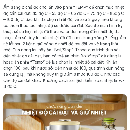
Ấm đang ở chế độ chờ, ấn vào phím “TEMP” để chọn mức nhiệt
độ cần cài đặt: 45 độ C – 55 độ C – 65 độ C – 75 độ C – 85độ C
– 100 độ C. Sau khi đã chọn nhiệt độ, và sau 3 giây, nếu không
có thêm thao tác, nhiệt độ sẽ được cài đặt. Sau đó màn hình kỹ
thuật số sẽ hiện nhiệt độ thực và tự đun nóng đến nhiệt độ đã
chọn. Ấm sẽ duy trì mức nhiệt độ đã chọn trong vòng 2 tiếng. Ấm
sẽ tắt sau 2 tiếng giữ nóng ở nhiệt độ cài đặt và về trạng thái
chờ. Đun nóng lại, hãy ấn “Boil/Stop”. Trong quá trình đun sôi
đến nhiệt độ cài đặt, bạn có thể ấn phím Boil/Stop” để dừng lại
hoặc ấn phím “Temp” để lựa chọn lại nhiệt độ cài đặt. Khi ấn
chọn 100, sau khi nước sôi đến nhiệt độ 100, quá trình đun nóng
sẽ dừng lại, mà không duy trì giữ ấm ở mức 100 độ C như các
chế độ cài đặt khác. Khoảng cách sai lệch kiểm soát nhiệt là +/-
4 độ C.