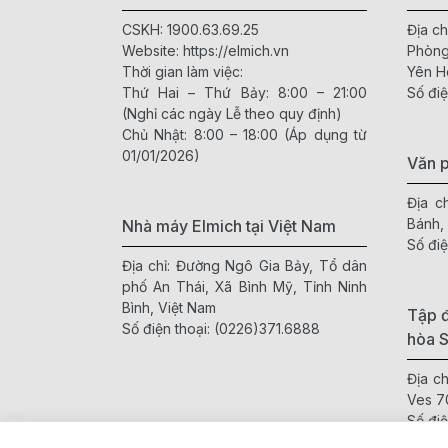
CSKH:
1900.63.69.25
Địa ch
Website:
https://elmich.vn
Phòng
Thời gian làm việc:
Yên H
Thứ Hai – Thứ Bảy: 8:00 – 21:00
Số điệ
(Nghỉ các ngày Lễ theo quy định)
Chủ Nhật: 8:00 – 18:00 (Áp dụng từ
01/01/2026)
Văn 
Địa c
Bánh,
Nhà máy Elmich tại Việt Nam
Số điệ
Địa chỉ: Đường Ngô Gia Bảy, Tổ dân
phố An Thái, Xã Bình Mỹ, Tỉnh Ninh
Bình, Việt Nam
Tập đ
Số điện thoại:
(0226)371.6888
hòa 
Địa c
Ves 7
Số điệ
Websi