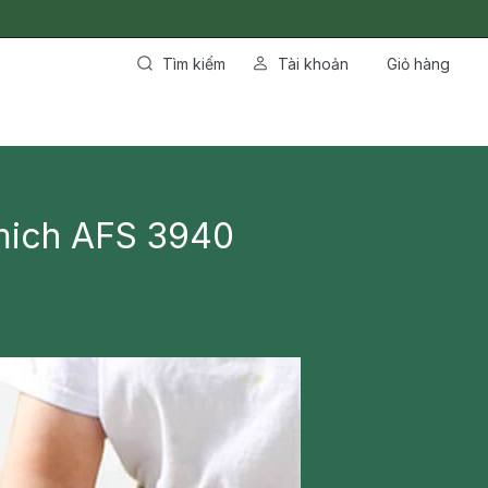
Tìm kiếm
Tài khoản
Giỏ hàng
mich AFS 3940