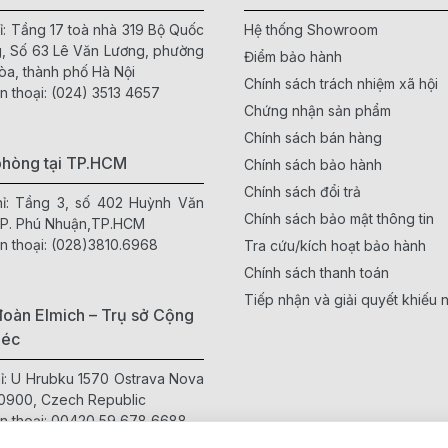
ỉ: Tầng 17 toà nhà 319 Bộ Quốc
Hệ thống Showroom
, Số 63 Lê Văn Lương, phường
Điểm bảo hành
òa, thành phố Hà Nội
Chính sách trách nhiệm xã hội
n thoại:
(024) 3513 4657
Chứng nhận sản phẩm
Chính sách bán hàng
phòng tại TP.HCM
Chính sách bảo hành
Chính sách đổi trả
hỉ: Tầng 3, số 402 Huỳnh Văn
Chính sách bảo mật thông tin
 P. Phú Nhuận,TP.HCM
n thoại:
(028)3810.6968
Tra cứu/kích hoạt bảo hành
Chính sách thanh toán
Tiếp nhận và giải quyết khiếu n
oàn Elmich – Trụ sở Cộng
Séc
hỉ: U Hrubku 1570 Ostrava Nova
0900, Czech Republic
n thoại:
00420 59 678 6688
te:
www.elmich.cz