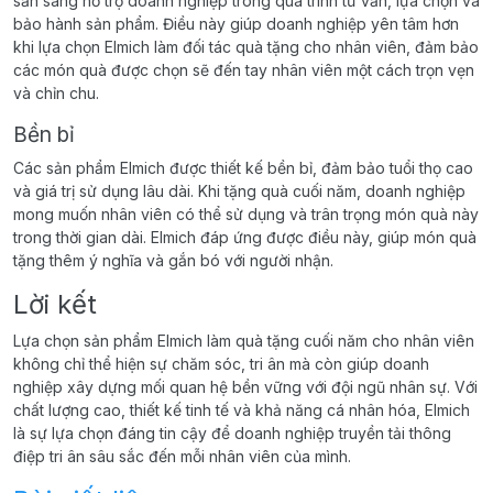
sẵn sàng hỗ trợ doanh nghiệp trong quá trình tư vấn, lựa chọn và
bảo hành sản phẩm. Điều này giúp doanh nghiệp yên tâm hơn
khi lựa chọn Elmich làm đối tác quà tặng cho nhân viên, đảm bảo
các món quà được chọn sẽ đến tay nhân viên một cách trọn vẹn
và chỉn chu.
Bền bỉ
Các sản phẩm Elmich được thiết kế bền bỉ, đảm bảo tuổi thọ cao
và giá trị sử dụng lâu dài. Khi tặng quà cuối năm, doanh nghiệp
mong muốn nhân viên có thể sử dụng và trân trọng món quà này
trong thời gian dài. Elmich đáp ứng được điều này, giúp món quà
tặng thêm ý nghĩa và gắn bó với người nhận.
Lời kết
Lựa chọn sản phẩm Elmich làm quà tặng cuối năm cho nhân viên
không chỉ thể hiện sự chăm sóc, tri ân mà còn giúp doanh
nghiệp xây dựng mối quan hệ bền vững với đội ngũ nhân sự. Với
chất lượng cao, thiết kế tinh tế và khả năng cá nhân hóa, Elmich
là sự lựa chọn đáng tin cậy để doanh nghiệp truyền tải thông
điệp tri ân sâu sắc đến mỗi nhân viên của mình.