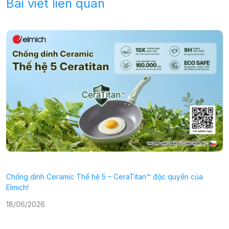
Bài viết liên quan
Chống dính Ceramic Thế hệ 5 – CeraTitan™ độc quyền của
P
Elmich!
2
18/06/2026