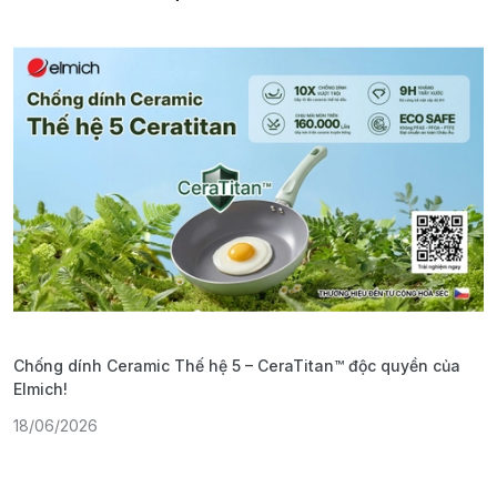
Chống dính Ceramic Thế hệ 5 – CeraTitan™ độc quyền của
P
Elmich!
F
18/06/2026
2