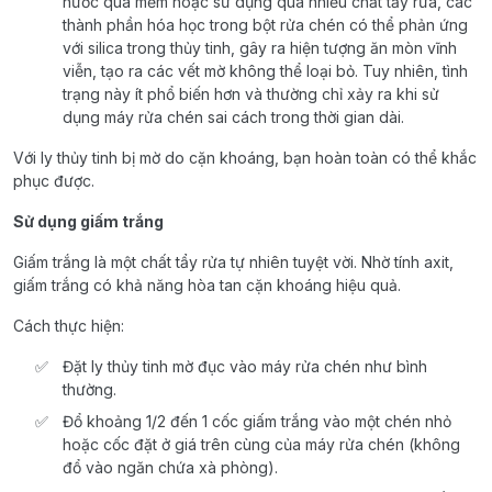
nước quá mềm hoặc sử dụng quá nhiều chất tẩy rửa, các
thành phần hóa học trong bột rửa chén có thể phản ứng
với silica trong thủy tinh, gây ra hiện tượng ăn mòn vĩnh
viễn, tạo ra các vết mờ không thể loại bỏ. Tuy nhiên, tình
trạng này ít phổ biến hơn và thường chỉ xảy ra khi sử
dụng máy rửa chén sai cách trong thời gian dài.
Với ly thủy tinh bị mờ do cặn khoáng, bạn hoàn toàn có thể khắc
phục được.
Sử dụng giấm trắng
Giấm trắng là một chất tẩy rửa tự nhiên tuyệt vời. Nhờ tính axit,
giấm trắng có khả năng hòa tan cặn khoáng hiệu quả.
Cách thực hiện:
Đặt ly thủy tinh mờ đục vào máy rửa chén như bình
thường.
Đổ khoảng 1/2 đến 1 cốc giấm trắng vào một chén nhỏ
hoặc cốc đặt ở giá trên cùng của máy rửa chén (không
đổ vào ngăn chứa xà phòng).