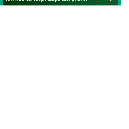
Quà tặng ưu đãi khi mua hàng?
Chính sách bảo hành - đổi trả?
Tôi có thể mua trả góp sản phẩm không?
TRỤ SỞ CH SÉC
Văn phòng Việt Nam
U Hrubku 1570 Ostrava NovaVes
Tầng 17 toà nhà 319 Bộ Quốc
70900, CzechRepublic
phòng, 63 Lê Văn Lương, Cầu
00420596786688
Giấy, Hà Nội (024)35134657 -
www.elmichgroup.eu
(024)32018383 www.elmich.vn