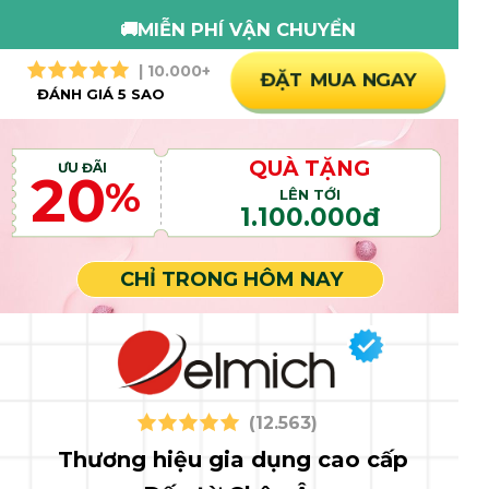
🎁GIẢM NGAY 20%
| 10.000+
ĐẶT MUA NGAY
ĐÁNH GIÁ 5 SAO
QUÀ TẶNG
ƯU ĐÃI
20
%
LÊN TỚI
1.100.000đ
QUÀ TẶNG GIỚI HẠN
CHỈ TRONG HÔM NAY
(12.563)
Thương hiệu gia dụng cao cấp