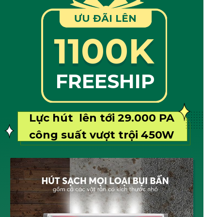
ƯU ĐÃI LÊN
TỚI
1100K
FREESHIP
Lực hút lên tới 29.000 PA
công suất vượt trội 450W