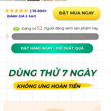
| 10.000+
ĐẶT MUA NGAY
ĐÁNH GIÁ 5 SAO
52
người đang xem sản phẩm này
Đang có
Chương trình áp dụng đến khi hết quà tặng
ĐẶT HÀNG NGAY - GIỮ SUẤT QUÀ
DÙNG THỬ 7 NGÀY
DÙNG THỬ 7 NGÀY
KHÔNG ƯNG HOÀN TIỀN